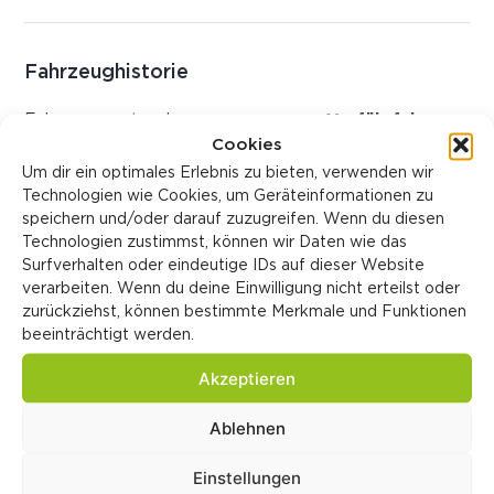
Fahrzeughistorie
Fahrzeugzustand:
Vorführfahrzeug
Verkaufspreis:
CHF 26'850.00
Cookies
Katalogpreis:
CHF 56'740.00
Um dir ein optimales Erlebnis zu bieten, verwenden wir
Identifikationsnummern
Technologien wie Cookies, um Geräteinformationen zu
speichern und/oder darauf zuzugreifen. Wenn du diesen
LIGA Nummer:
0070747/24
Technologien zustimmst, können wir Daten wie das
Surfverhalten oder eindeutige IDs auf dieser Website
verarbeiten. Wenn du deine Einwilligung nicht erteilst oder
zurückziehst, können bestimmte Merkmale und Funktionen
Sonderausstattung
beeinträchtigt werden.
Akzeptieren
Serienausstattung
Ablehnen
Energiedaten
Einstellungen