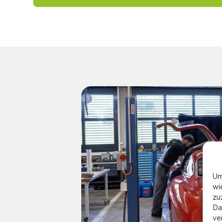
Um
wi
zu
Da
ve