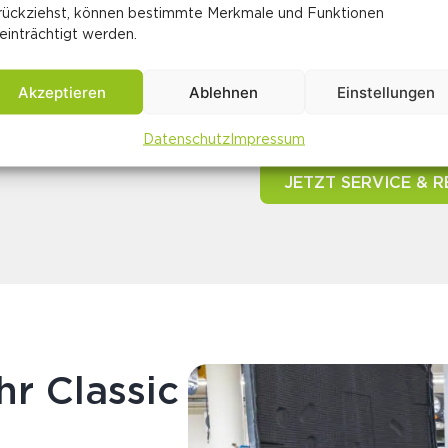
rückziehst, können bestimmte Merkmale und Funktionen
Fahrzeugreinigunge
einträchtigt werden.
Lackpflege, Polier
Akzeptieren
Ablehnen
Einstellungen
Teilebeschaffung a
Datenschutz
Impressum
JETZT SERVICE & 
hr Classic