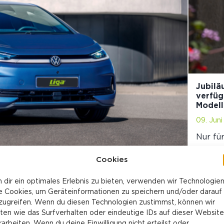
Jubilä
verfüg
Modell
09. Jun
Nur für
ausgew
Cookies
Merced
attrak
 dir ein optimales Erlebnis zu bieten, verwenden wir Technologie
e Cookies, um Geräteinformationen zu speichern und/oder darauf
zugreifen. Wenn du diesen Technologien zustimmst, können wir
ZEUGMAKRT
ten wie das Surfverhalten oder eindeutige IDs auf dieser Website
rarbeiten. Wenn du deine Einwilligung nicht erteilst oder