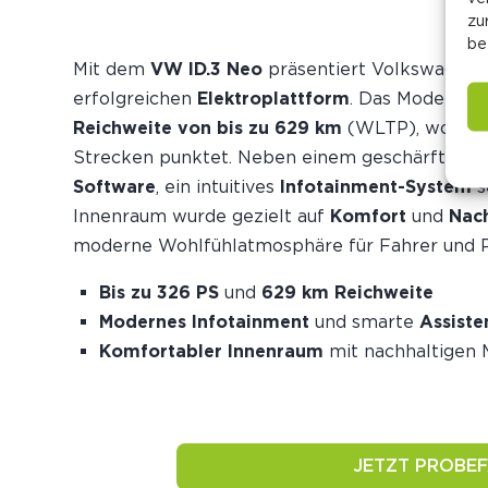
zu
be
Mit dem
VW ID.3 Neo
präsentiert Volkswagen 
erfolgreichen
Elektroplattform
. Das Modell üb
Reichweite von bis zu 629 km
(WLTP), wodurch
Strecken punktet. Neben einem geschärften
D
Software
, ein intuitives
Infotainment-System
s
Innenraum wurde gezielt auf
Komfort
und
Nach
moderne Wohlfühlatmosphäre für Fahrer und P
Bis zu 326 PS
und
629 km Reichweite
Modernes Infotainment
und smarte
Assist
Komfortabler Innenraum
mit nachhaltigen M
JETZT PROBE