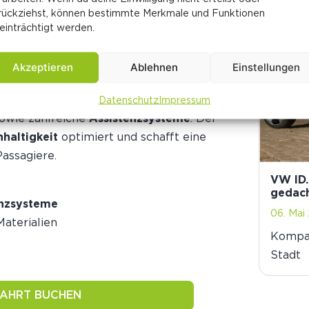
rückziehst, können bestimmte Merkmale und Funktionen
einträchtigt werden.
eine konsequente Weiterentwicklung seiner
erzeugt mit bis zu
326 PS Leistung
und einer
Akzeptieren
Ablehnen
Einstellungen
 es sowohl im Alltag als auch auf längeren
esign
bietet der ID.3 Neo auch verbesserte
Datenschutz
Impressum
owie zahlreiche
Assistenzsysteme
. Der
haltigkeit
optimiert und schafft eine
assagiere.
VW ID.
gedac
enzsysteme
06. Mai
aterialien
Kompak
Stadt
FAHRT BUCHEN