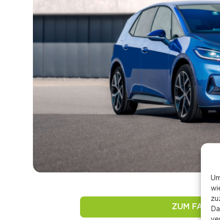
Um
wi
zu
ZUM FAHR
Da
ve