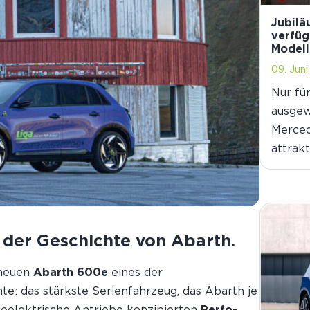
Jubilä
verfüg
Modell
09. Jun
Nur für
ausgew
Merced
attrak
 der Geschichte von Abarth.
 neuen
Abarth 600e
eines der
e: das stärkste Serien­fahrzeug, das Abarth je
rieelektrische Antriebe konzipierten
Perfo-