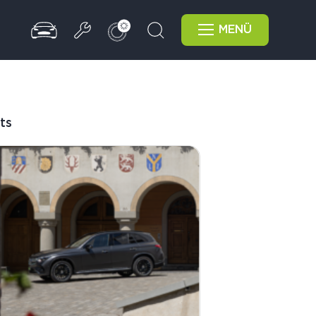
MENÜ
ts