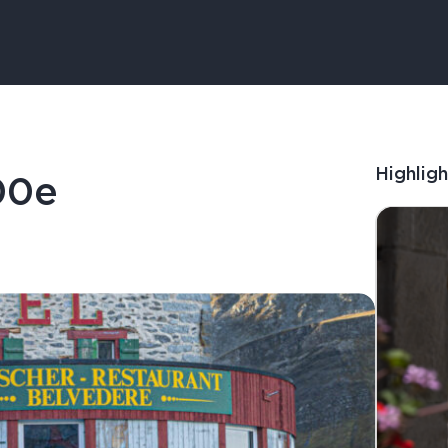
Highligh
00e