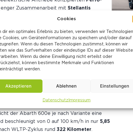
in enger Zusammenarbeit mit
Stellantis
Cookies
 km/h
 dir ein optimales Erlebnis zu bieten, verwenden wir Technologie
VW ID.
e Cookies, um Geräteinformationen zu speichern und/oder darauf
Elektr
zugreifen. Wenn du diesen Technologien zustimmst, können wir
tlich-breitem Auftritt
06. Mai
ten wie das Surfverhalten oder eindeutige IDs auf dieser Website
rarbeiten. Wenn du deine Einwilligung nicht erteilst oder
Der ne
rückziehst, können bestimmte Merkmale und Funktionen
Elektr
einträchtigt werden.
TH 600E PROBE FAHREN
Akzeptieren
Ablehnen
Einstellungen
Datenschutz
Impressum
rung
„Turismo“
mit 240 PS und das limitierte
icht der Abarth 600e je nach Variante eine
d beschleunigt von 0 auf 100 km/h in nur
5,85
t nach WLTP-Zyklus rund
322 Kilometer
.