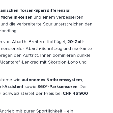
nischen Torsen-Sperrdifferenzial
,
n
Michelin-Reifen
und einem verbesserten
 und die verbreiterte Spur unterstreichen den
Handling.
n von Abarth: Breitere Kotflügel,
20-Zoll-
dimensionaler Abarth-Schriftzug und markante
rägen den Auftritt. Innen dominieren dunkle
-/Alcantara®-Lenkrad mit Skorpion-Logo und
ysteme wie
autonomes Notbremssystem
,
l-Assistent
sowie
360°-Parksensoren
. Der
der Schweiz startet der Preis bei
CHF 46’900
ntrieb mit purer Sportlichkeit – ein