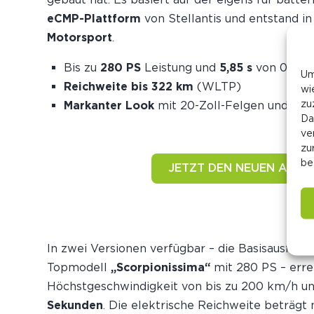
eCMP-Plattform
von Stellantis und entstand 
Motorsport
.
Bis zu
280 PS
Leistung und
5,85 s
von 0–100
Um
Reichweite bis 322 km
(WLTP)
wi
zu
Markanter Look
mit 20-Zoll-Felgen und spor
Da
ve
zu
be
JETZT DEN NEUEN ABAR
In zwei Versionen verfügbar – die Basisausfüh
Topmodell
„Scorpionissima“
mit 280 PS – erre
Höchst­geschwindigkeit von bis zu 200 km/h un
Sekunden
. Die elektrische Reichweite beträg