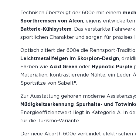
Technisch überzeugt der 600e mit einem
mecha
Sportbremsen von Alcon
, eigens entwickelte
Batterie-Kühlsystem
. Das verstärkte Fahrwerk
sportlichen Charakter und sorgen für präzises 
Optisch zitiert der 600e die Rennsport-Traditio
Leichtmetallfelgen im Skorpion-Design
, drei
Farben wie
Acid Green
oder
Hypnotic Purple
p
Materialien, kontrastierende Nähte, ein Leder
Sportsitze von Sabelt®.
Zur Ausstattung gehören moderne Assistenz­s
Müdigkeits­erkennung
,
Spurhalte- und Totwinke
Energie­effizienz­wert liegt in Kategorie A. In 
für die Turismo-Variante.
Der neue Abarth 600e verbindet elektrischen A