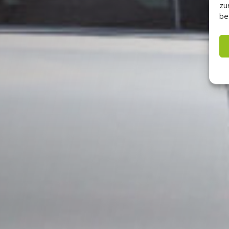
zu
be