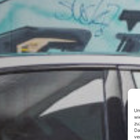
Um
wi
zu
Da
ve