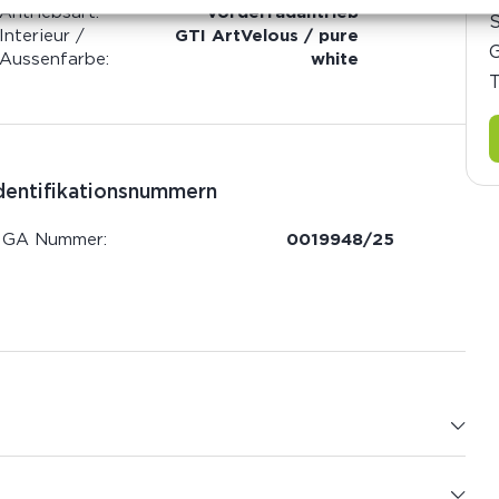
Antriebsart:
Vorderradantrieb
Interieur /
GTI ArtVelous / pure
G
Aussenfarbe:
white
T
dentifikationsnummern
IGA Nummer:
0019948/25