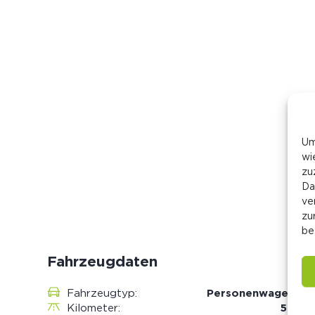
Um
wi
zu
Da
ve
zu
be
Fahrzeugdaten
Fahrzeugtyp:
Personenwagen
Kilometer:
50