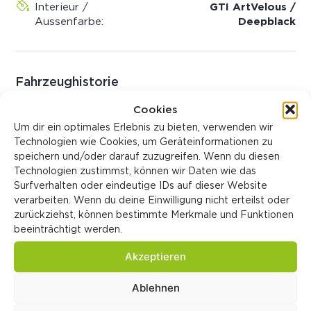
Interieur /
GTI ArtVelous /
Aussenfarbe:
Deepblack
Fahrzeughistorie
Cookies
Fahrzeugzustand:
Neufahrzeug
Verkaufspreis:
CHF 40'190.00
Um dir ein optimales Erlebnis zu bieten, verwenden wir
Katalogpreis:
CHF 45'480.00
Technologien wie Cookies, um Geräteinformationen zu
Identifikationsnummern
speichern und/oder darauf zuzugreifen. Wenn du diesen
Technologien zustimmst, können wir Daten wie das
Surfverhalten oder eindeutige IDs auf dieser Website
LIGA Nummer:
0019893/25
verarbeiten. Wenn du deine Einwilligung nicht erteilst oder
zurückziehst, können bestimmte Merkmale und Funktionen
beeinträchtigt werden.
Sonderausstattung
Akzeptieren
Ablehnen
Serienausstattung