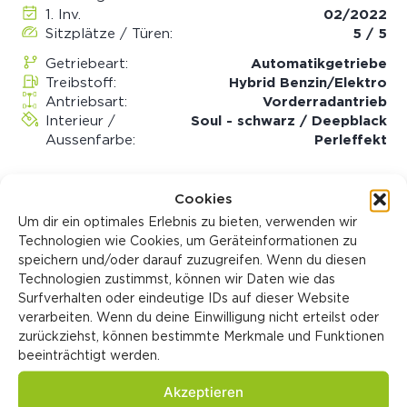
1. Inv.
02/2022
Sitzplätze / Türen:
5 / 5
Getriebeart:
Automatik­getriebe
Treibstoff:
Hybrid Benzin/Elektro
Antriebsart:
Vorderradantrieb
Interieur /
Soul - schwarz / Deepblack
Aussenfarbe:
Perleffekt
Cookies
Fahrzeughistorie
Um dir ein optimales Erlebnis zu bieten, verwenden wir
Technologien wie Cookies, um Geräteinformationen zu
Fahrzeugzustand:
Occasion
speichern und/oder darauf zuzugreifen. Wenn du diesen
Verkaufspreis:
CHF 23'850.00
Technologien zustimmst, können wir Daten wie das
Katalogpreis:
CHF 47'600.00
Surfverhalten oder eindeutige IDs auf dieser Website
Identifikationsnummern
verarbeiten. Wenn du deine Einwilligung nicht erteilst oder
zurückziehst, können bestimmte Merkmale und Funktionen
LIGA Nummer:
0055379/25
beeinträchtigt werden.
Akzeptieren