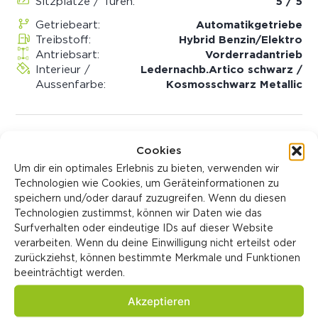
Sitzplätze / Türen:
5 / 5
Getriebeart:
Automatik­getriebe
Treibstoff:
Hybrid Benzin/Elektro
Antriebsart:
Vorderradantrieb
Interieur /
Ledernachb.Artico schwarz /
Aussenfarbe:
Kosmosschwarz Metallic
Fahrzeughistorie
Cookies
Um dir ein optimales Erlebnis zu bieten, verwenden wir
Fahrzeugzustand:
Neufahrzeug
Technologien wie Cookies, um Geräteinformationen zu
Tageszulassung:
Ja
speichern und/oder darauf zuzugreifen. Wenn du diesen
Verkaufspreis:
CHF 49'900.00
Technologien zustimmst, können wir Daten wie das
Katalogpreis:
CHF 59'728.00
Surfverhalten oder eindeutige IDs auf dieser Website
Identifikationsnummern
verarbeiten. Wenn du deine Einwilligung nicht erteilst oder
zurückziehst, können bestimmte Merkmale und Funktionen
LIGA Nummer:
0019222/25
beeinträchtigt werden.
Akzeptieren