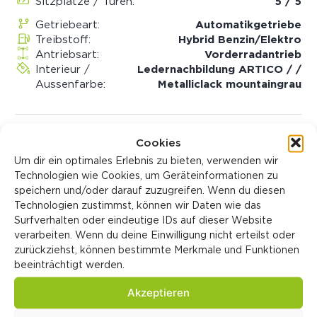
Sitzplätze / Türen:
5 / 5
Getriebeart:
Automatik­getriebe
Treibstoff:
Hybrid Benzin/Elektro
Antriebsart:
Vorderradantrieb
Interieur /
Ledernachbildung ARTICO / /
Aussenfarbe:
Metalliclack mountaingrau
Cookies
Fahrzeughistorie
Um dir ein optimales Erlebnis zu bieten, verwenden wir
Technologien wie Cookies, um Geräteinformationen zu
Fahrzeugzustand:
Occasion
speichern und/oder darauf zuzugreifen. Wenn du diesen
Verkaufspreis:
CHF 49'900.00
Technologien zustimmst, können wir Daten wie das
Katalogpreis:
CHF 42'900.00
Surfverhalten oder eindeutige IDs auf dieser Website
Identifikationsnummern
verarbeiten. Wenn du deine Einwilligung nicht erteilst oder
zurückziehst, können bestimmte Merkmale und Funktionen
LIGA Nummer:
0042432/26
beeinträchtigt werden.
Akzeptieren
Sonderausstattung