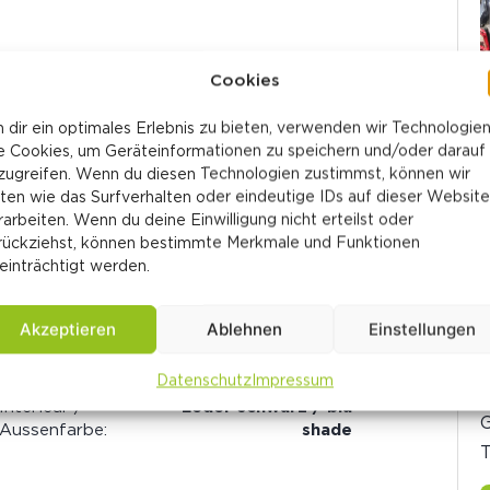
Cookies
 dir ein optimales Erlebnis zu bieten, verwenden wir Technologie
e Cookies, um Geräteinformationen zu speichern und/oder darauf
zugreifen. Wenn du diesen Technologien zustimmst, können wir
ten wie das Surfverhalten oder eindeutige IDs auf dieser Website
rarbeiten. Wenn du deine Einwilligung nicht erteilst oder
rückziehst, können bestimmte Merkmale und Funktionen
einträchtigt werden.
Akzeptieren
Ablehnen
Einstellungen
Getriebeart:
Automatisch
Treibstoff:
Hybrid Benzin/Elektro
W
Datenschutz
Impressum
Antriebsart:
Allrad
Interieur /
Leder schwarz / blu
G
Aussenfarbe:
shade
T