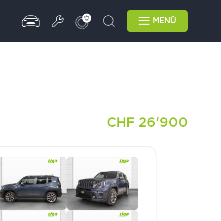
MENÜ
CHF 26'900