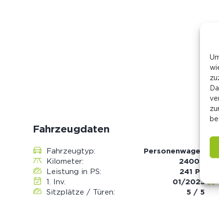
Um
wi
zu
Da
ve
zu
be
Fahrzeugdaten
Fahrzeugtyp:
Personenwagen
Kilometer:
24000
Leistung in PS:
241 PS
1. Inv.
01/2023
Sitzplätze / Türen:
5 / 5