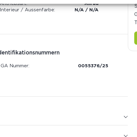
Antriebsart:
Allrad
Interieur / Aussenfarbe:
N/A / N/A
G
T
dentifikationsnummern
IGA Nummer:
0055376/25