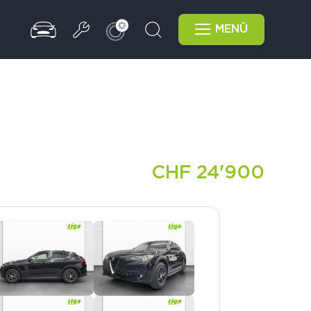
MENÜ
CHF 24'900