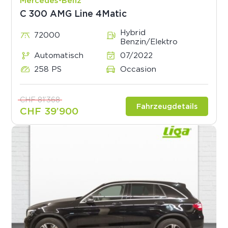
Mercedes-Benz
C 300 AMG Line 4Matic
Hybrid
72000
Benzin/Elektro
Automatisch
07/2022
258 PS
Occasion
CHF 81’368
Fahrzeugdetails
CHF 39’900