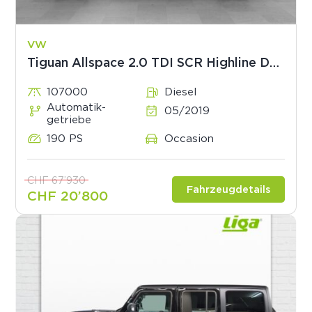
VW
Tiguan Allspace 2.0 TDI SCR Highline DSG
107000
Diesel
Automatik­
05/2019
getriebe
190 PS
Occasion
CHF 67’930
Fahrzeugdetails
CHF 20’800