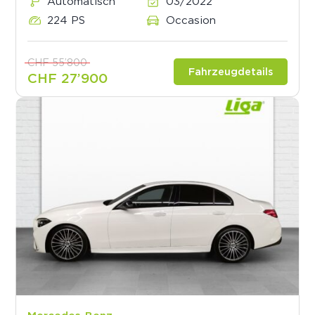
Automatisch
03/2022
224 PS
Occasion
CHF 55’800
Fahrzeugdetails
CHF 27’900