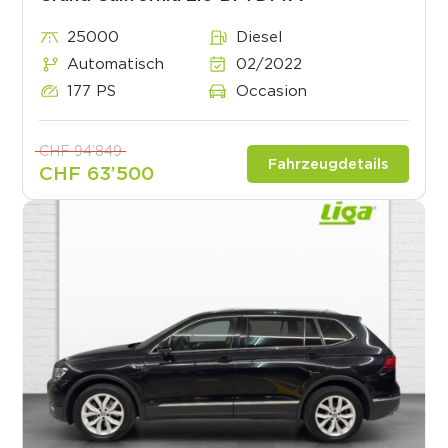
25000
Diesel
Automatisch
02/2022
177 PS
Occasion
CHF 94’849
Fahrzeugdetails
CHF 63’500