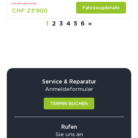
CHF 45’615
Fahrzeugdetails
CHF 23’900
1
2
3
4
5
6
»
Service & Reparatur
Anmeldeformular
TERMIN BUCHEN
Rufen
Sie uns an