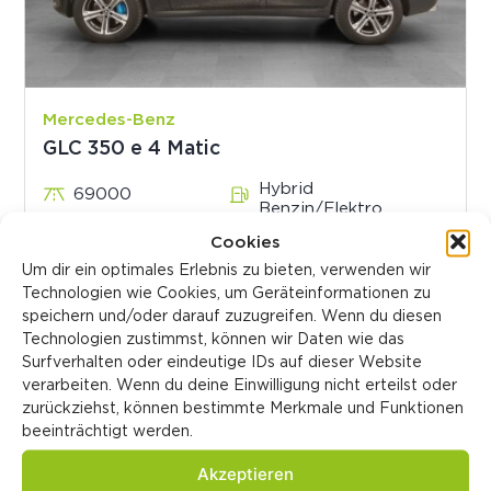
Mercedes-Benz
GLC 350 e 4 Matic
Hybrid
69000
Benzin/Elektro
Automatisch
08/2017
Cookies
320 PS
Occasion
Um dir ein optimales Erlebnis zu bieten, verwenden wir
Technologien wie Cookies, um Geräteinformationen zu
speichern und/oder darauf zuzugreifen. Wenn du diesen
CHF 77’970
Technologien zustimmst, können wir Daten wie das
Fahrzeugdetails
CHF 26’900
Surfverhalten oder eindeutige IDs auf dieser Website
verarbeiten. Wenn du deine Einwilligung nicht erteilst oder
zurückziehst, können bestimmte Merkmale und Funktionen
beeinträchtigt werden.
Akzeptieren