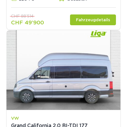
CHF 88’514
Fahrzeugdetails
CHF 49’900
VW
Grand California 2.0 BI-TDI 177