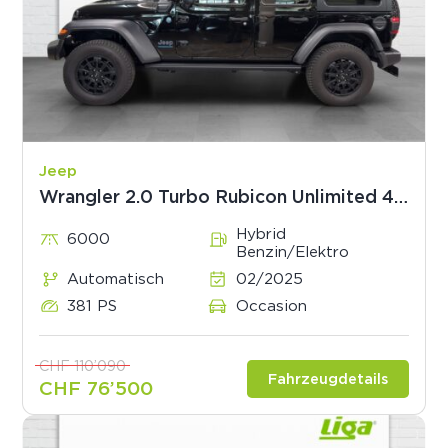
Jeep
Wrangler 2.0 Turbo Rubicon Unlimited 4xe
Hybrid
6000
Benzin/Elektro
Automatisch
02/2025
381 PS
Occasion
CHF 110’090
Fahrzeugdetails
CHF 76’500