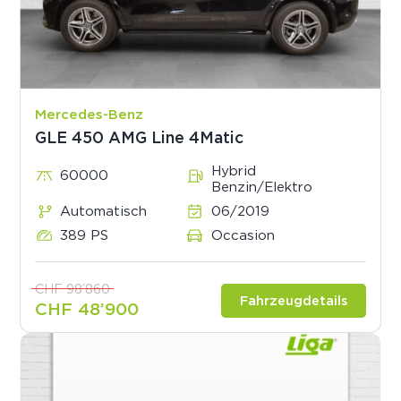
Mercedes-Benz
GLE 450 AMG Line 4Matic
Hybrid
60000
Benzin/Elektro
Automatisch
06/2019
389 PS
Occasion
CHF 98’860
Fahrzeugdetails
CHF 48’900